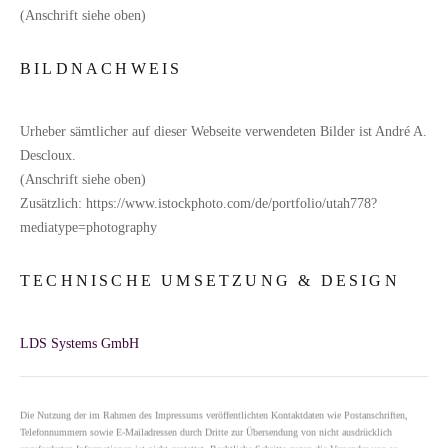
(Anschrift siehe oben)
BILDNACHWEIS
Urheber sämtlicher auf dieser Webseite verwendeten Bilder ist André A.
Descloux.
(Anschrift siehe oben)
Zusätzlich: https://www.istockphoto.com/de/portfolio/utah778?
mediatype=photography
TECHNISCHE UMSETZUNG & DESIGN
LDS Systems GmbH
Die Nutzung der im Rahmen des Impressums veröffentlichten Kontaktdaten wie Postanschriften,
Telefonnummern sowie E-Mailadressen durch Dritte zur Übersendung von nicht ausdrücklich
angeforderten Informationen ist nicht gestattet. Rechtliche Schritte gegen die Versender von so